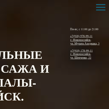
Пн-вс, с 11:00 до 21:00
+7(918) 978-99-11
г. Новороссийск,
ул. Мурата Ахеджака, 3
АЛЬНЫЕ
+7(918) 178-99-11
г. Новороссийск,
ул. Шевченко, 22
ССАЖА И
ПАЛЫ-
СК.