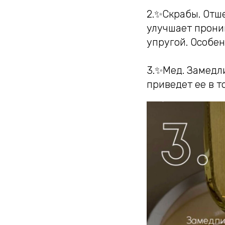
2.✨Скрабы. Отш
улучшает прони
упругой. Особе
3.✨Мед. Замедл
приведет ее в т