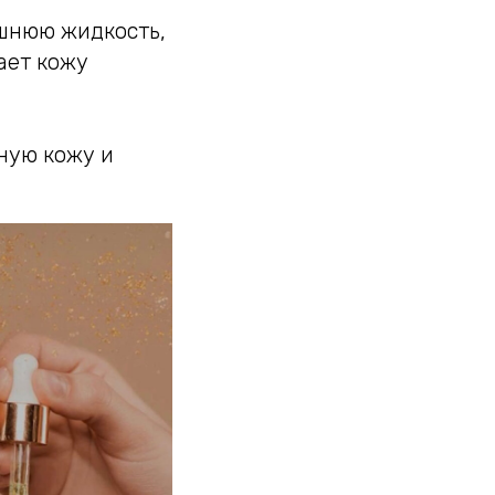
шнюю жидкость,
ает кожу
ную кожу и