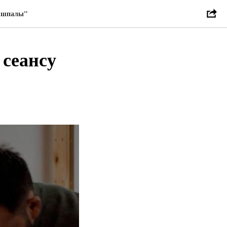
ы-шпалы"
 сеансу