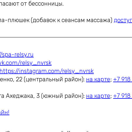
пасают от бессонницы.
спа-плюшек (добавок к сеансам массажа)
доступ
//spa-relsy.ru
/vk.com/relsy_nvrsk
https://instagram.com/relsy_nvrsk
енко, 22 (центральный район):
на карте
;
+7 918 
та Ахеджака, 3 (южный район):
на карте
;
+7 918 
айн!