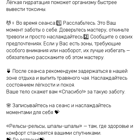
Лёгкая гидратация поможет организму быстрее
вывести токсины.
💆♀️ Во время сеанса:1️⃣ Расслабьтесь. Это Ваш
момент заботы о себе. Доверьтесь мастеру, откиньте
тревоги и просто наслаждайтесь.2️⃣ Сообщите о своих
предпочтениях. Если у Вас есть зоны, требующие
особого внимания или наоборот, их лучше избегать —
обязательно расскажите об этом мастеру.
🍵 После сеанса рекомендуем задержаться в нашей
зоне отдыха и выпить травяного чая. Наслаждайтесь
состоянием лёгкости и покоя.
Ваше тело скажет вам «Спасибо!» за такую заботу.
🌸 Записывайтесь на сеанс и наслаждайтесь
моментами для себя 💝
«Рельсы-рельсы, шпалы-шпалы» — там, где здоровье и
комфорт становятся вашими спутниками.
💝 До встречи!💝