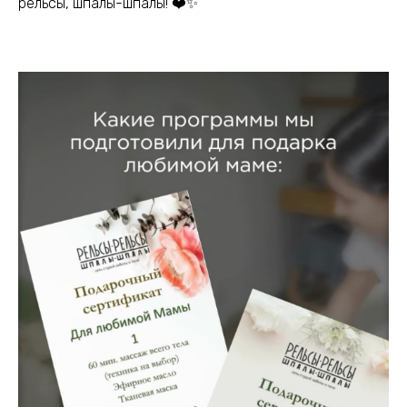
рельсы, шпалы-шпалы! ❤️✨