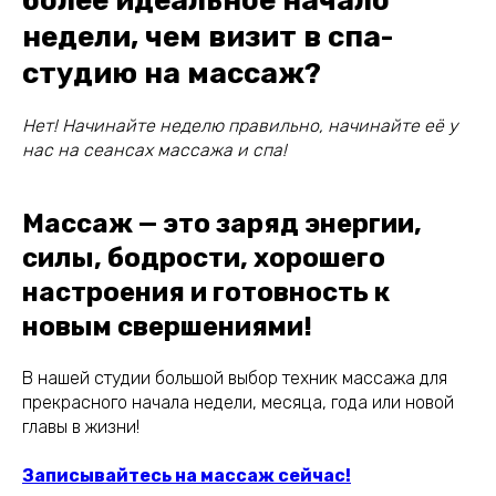
более идеальное начало
недели, чем визит в спа-
студию на массаж?
Нет! Начинайте неделю правильно, начинайте её у
нас на сеансах массажа и спа!
Массаж — это заряд энергии,
силы, бодрости, хорошего
настроения и готовность к
новым свершениями!
В нашей студии большой выбор техник массажа для
прекрасного начала недели, месяца, года или новой
главы в жизни!
Записывайтесь на массаж сейчас!