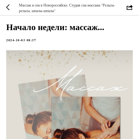
Массаж и спа в Новороссийске. Студия спа-массажа "Рельсы-
рельсы, шпалы-шпалы"
Начало недели: массаж...
2024-10-03 08:37