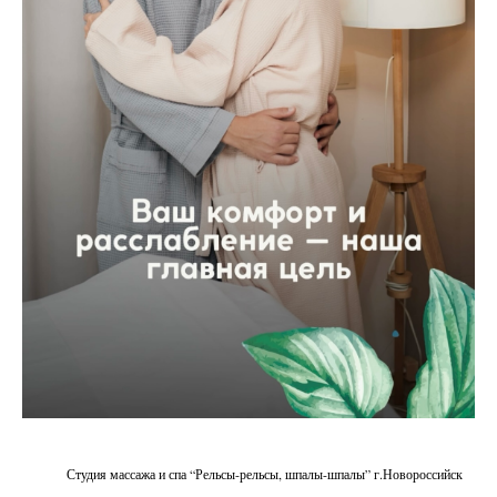
Студия массажа и спа “Рельсы-рельсы, шпалы-шпалы” г.Новороссийск