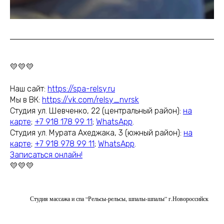
💛💛💛
Наш сайт:
https://spa-relsy.ru
Мы в ВК:
https://vk.com/relsy_nvrsk
Студия ул. Шевченко, 22 (центральный район):
на
карте
;
+7 918 178 99 11
;
WhatsApp
.
Студия ул. Мурата Ахеджака, 3 (южный район):
на
карте
;
+7 918 978 99 11
;
WhatsApp
.
Записаться онлайн!
💛💛💛
Студия массажа и спа “Рельсы-рельсы, шпалы-шпалы” г.Новороссийск