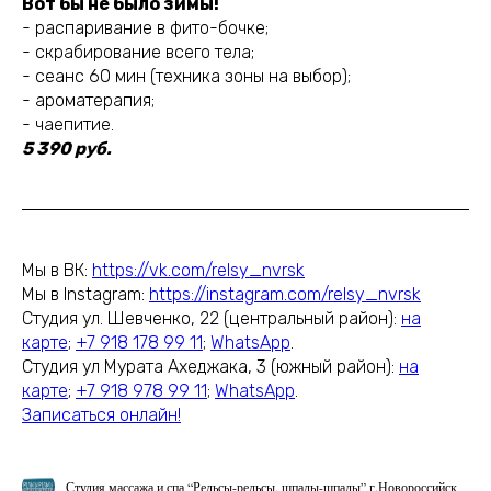
Вот бы не было зимы!
- распаривание в фито-бочке;
- скрабирование всего тела;
- сеанс 60 мин (техника зоны на выбор);
- ароматерапия;
- чаепитие.
5 390 руб.
Мы в ВК:
https://vk.com/relsy_nvrsk
Мы в Instagram:
https://instagram.com/relsy_nvrsk
Студия ул. Шевченко, 22 (центральный район):
на
карте
;
+7 918 178 99 11
;
WhatsApp
.
Студия ул Мурата Ахеджака, 3 (южный район):
на
карте
;
+7 918 978 99 11
;
WhatsApp
.
Записаться онлайн!
Студия массажа и спа “Рельсы-рельсы, шпалы-шпалы” г.Новороссийск