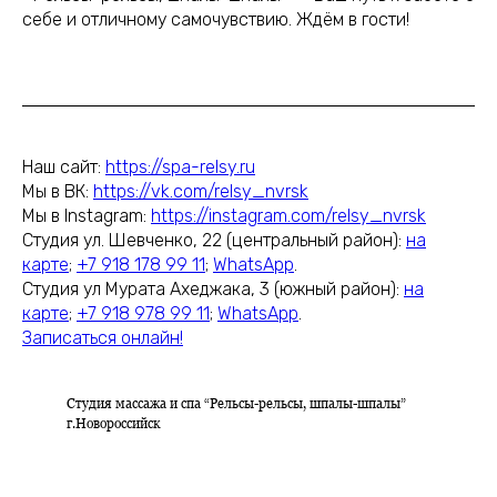
себе и отличному самочувствию. Ждём в гости!
Наш сайт:
https://spa-relsy.ru
Мы в ВК:
https://vk.com/relsy_nvrsk
Мы в Instagram:
https://instagram.com/relsy_nvrsk
Студия ул. Шевченко, 22 (центральный район):
на
карте
;
+7 918 178 99 11
;
WhatsApp
.
Студия ул Мурата Ахеджака, 3 (южный район):
на
карте
;
+7 918 978 99 11
;
WhatsApp
.
Записаться онлайн!
Студия массажа и спа “Рельсы-рельсы, шпалы-шпалы”
г.Новороссийск