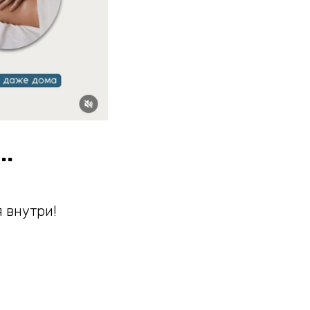
..
 внутри!