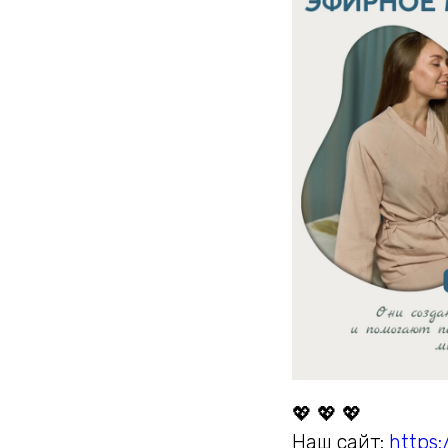
💖 💖 💖
Наш сайт:
https: