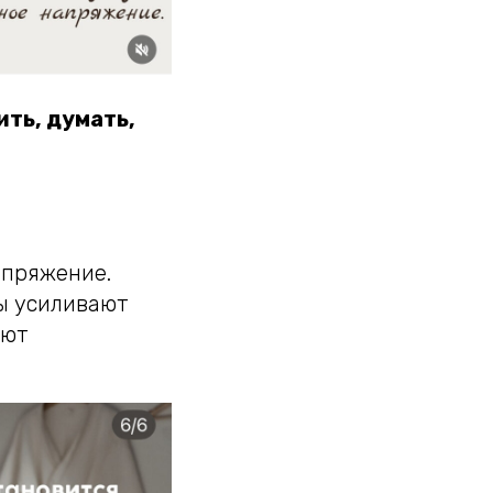
ить, думать,
апряжение.
ты усиливают
ают