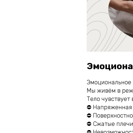
Эмоционал
Эмоциональное 
Мы живём в режи
Тело чувствует
⛔ Напряженная 
⛔ Поверхностно
⛔ Сжатые плечи
⛔ Невозможност