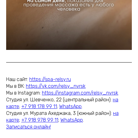
Наш сайт:
https://spa-relsy.ru
Мы в ВК:
https://vk.com/relsy_nvrsk
Мы в Instagram:
https://instagram.com/relsy_nvrsk
Студия ул. Шевченко, 22 (центральный район):
на
карте
;
+7 918 178 99 11
;
WhatsApp
.
Студия ул. Мурата Ахеджака, 3 (южный район):
на
карте
;
+7 918 978 99 11
;
WhatsApp
.
Записаться онлайн!