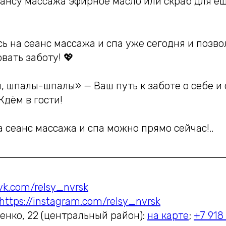
еансу массажа эфирное масло или скраб для е
ь на сеанс массажа и спа уже сегодня и позво
вать заботу! 💖
, шпалы-шпалы» — Ваш путь к заботе о себе и
дём в гости!
а сеанс массажа и спа можно прямо сейчас!..
/vk.com/relsy_nvrsk
https://instagram.com/relsy_nvrsk
енко, 22 (центральный район):
на карте
;
+7 918 