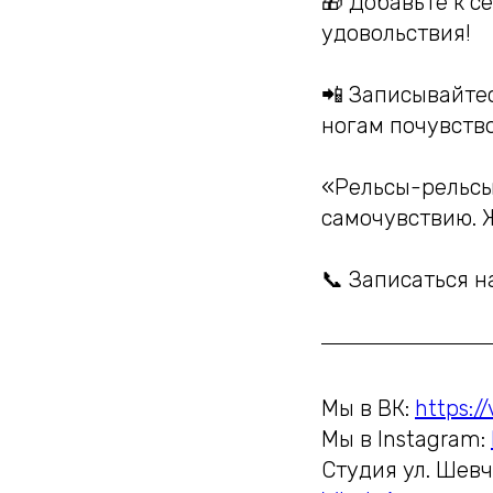
🎁 Добавьте к с
удовольствия!
📲 Записывайтес
ногам почувство
«Рельсы-рельсы
самочувствию. Ж
📞 Записаться н
Мы в ВК:
https:/
Мы в Instagram:
Студия ул. Шевч