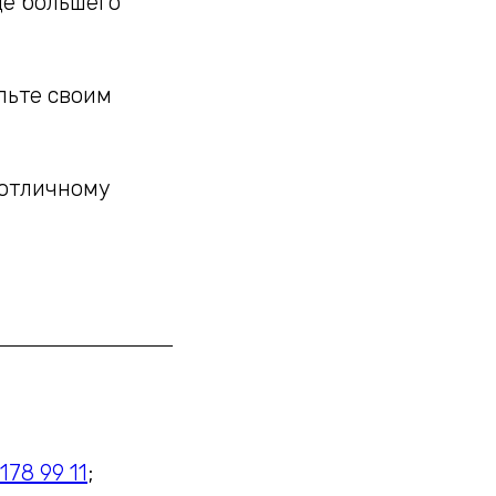
щё большего
льте своим
 отличному
178 99 11
;