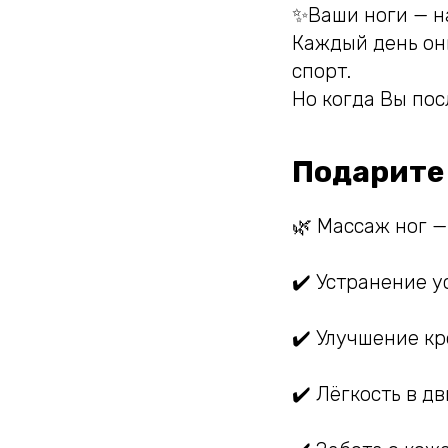
✨Ваши ноги — н
Каждый день они
спорт.
Но когда Вы пос
Подарите 
🌿 Массаж ног —
✔️ Устранение у
✔️ Улучшение к
✔️ Лёгкость в д