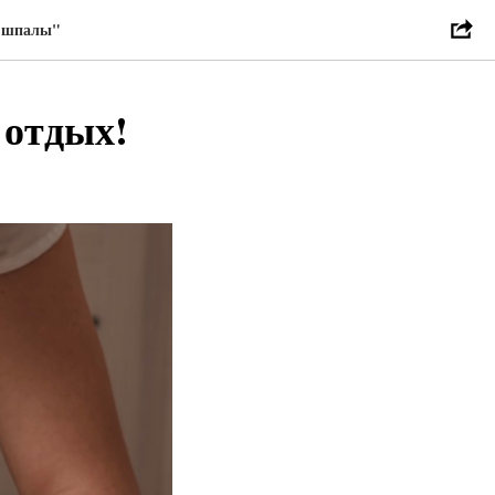
ы-шпалы"
 отдых!