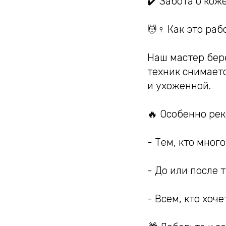
✔️ Забота о кож
💆♀️ Как это раб
Наш мастер бер
техник снимает
и ухоженной.
🔥 Особенно ре
- Тем, кто мног
- До или после 
- Всем, кто хоче