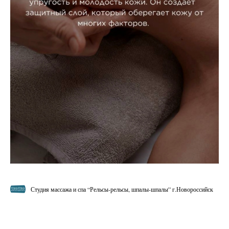
Студия массажа и спа “Рельсы-рельсы, шпалы-шпалы” г.Новороссийск