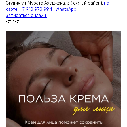
Студия ул. Мурата Ахеджака, 3 (южный район):
на
карте
;
+7 918 978 99 11
;
WhatsApp
.
Записаться онлайн!
💛💛💛