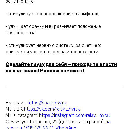
зоне и спине;
• стимулирует кровообращение и лимфоток;
• улучшает осанку и выравнивает положение
позвоночника;
• стимулирует нервную систему, за счет чего
снижается уровень стресса и тревожности.
Сделайте паузу для себя — приходите в гости
на спа-сеанс! Массаж поможет!
Наш сайт:
https://spa-relsy.ru
Мы в ВК:
https://vk.com/relsy_nvrsk
Мы в Instagram:
https://instagram.com/relsy_nvrsk
Студия ул. Шевченко, 22 (центральный район):
на
карте
;
+7 918 178 99 11
;
WhatsApp
.