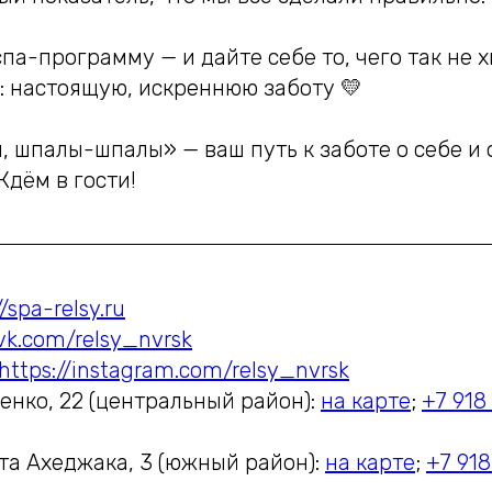
па-программу — и дайте себе то, чего так не х
: настоящую, искреннюю заботу 💛
, шпалы-шпалы» — ваш путь к заботе о себе и
дём в гости!
//spa-relsy.ru
/vk.com/relsy_nvrsk
https://instagram.com/relsy_nvrsk
енко, 22 (центральный район):
на карте
;
+7 918 
та Ахеджака, 3 (южный район):
на карте
;
+7 918