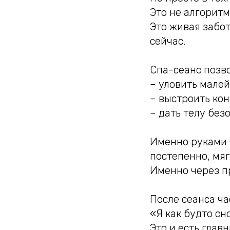
Это не алгоритм,
Это живая забот
сейчас.
Спа-сеанс позво
– уловить мале
– выстроить ко
– дать телу без
Именно руками 
постепенно, мяг
Именно через пр
После сеанса ча
«Я как будто сно
Это и есть глав