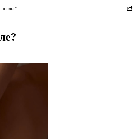
ы-шпалы"
еле?