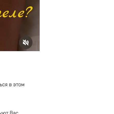
ься в этом
уют Вас.