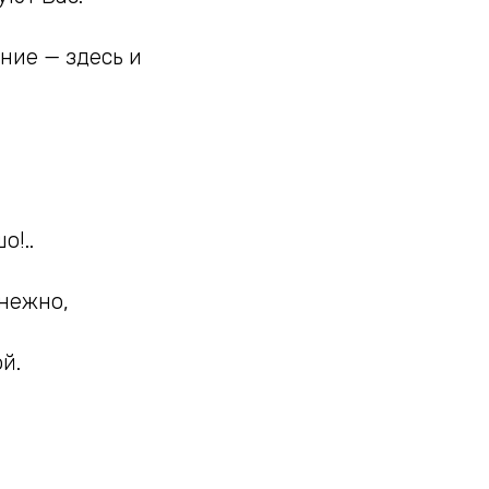
ние — здесь и
о!..
нежно,
й.