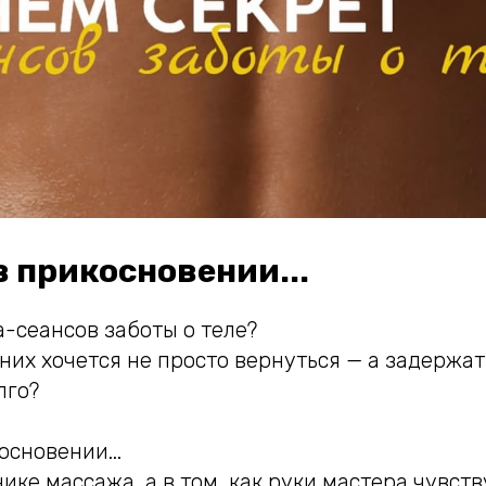
в прикосновении...
а-сеансов заботы о теле?
них хочется не просто вернуться — а задержат
лго?
основении...
нике массажа, а в том, как руки мастера чувств